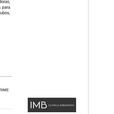
doras,
a para
tubos,