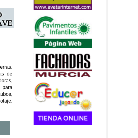
erras,
jas de
doras,
a para
tubos,
olaje,