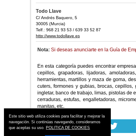
Todo Llave
C/ Andrés Baquero, 5
30005 (Murcia)
Telf.: 968 21 93 53 / 639 33 52 87
http://www.todollave.es
Nota:
Si deseas anunciarte en la Guía de Emp
En esta categoría puedes encontrar empresas 
cepillos, grapadoras, lijadoras, amoladora
herramientas, martillos y maza de goma, desto
cuters, formones y gubias, brocas, cepillos
ingletar, banco de trabajo, limas, pistolas de 
cerraduras, estufas, engalletadoras, micrometr
manitas, etc.
Este sitio web utiliza cookies para facilitar y mejorar la
navegación. Si continúas navegando, consideramos
que aceptas su uso.
POLITICA DE COOKIES