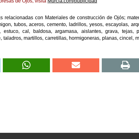
resas de Ojós, visita
Murcia.com/publicidad
 relacionadas con Materiales de construcción de Ojós; mater
migon, tubos, aceros, cemento, ladrillos, yesos, escayolas, arq
 estuco, cal, baldosa, argamasa, aislantes, grava, tejas, p
e, taladros, martillos, carretillas, hormigoneras, planas, cincel, 