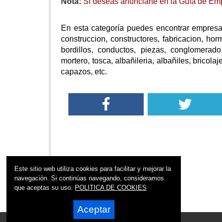
Nota:
Si deseas anunciarte en la Guía de Emp
En esta categoría puedes encontrar empresas
construccion, constructores, fabricacion, hor
bordillos, conductos, piezas, conglomerado,
mortero, tosca, albañileria, albañiles, bricolaj
capazos, etc.
Este sitio web utiliza cookies para facilitar y mejorar la
navegación. Si continúas navegando, consideramos
que aceptas su uso.
POLITICA DE COOKIES
Aceptar