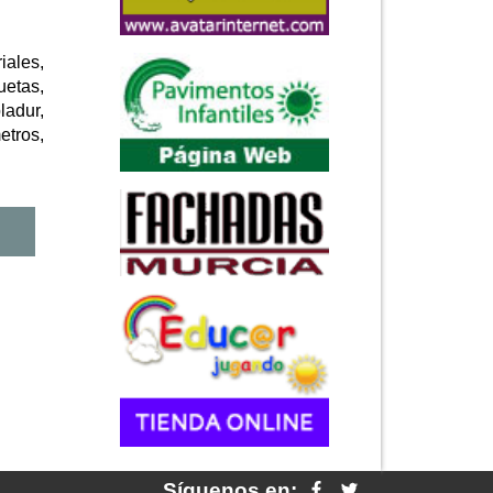
iales,
uetas,
ladur,
metros,
Síguenos en: