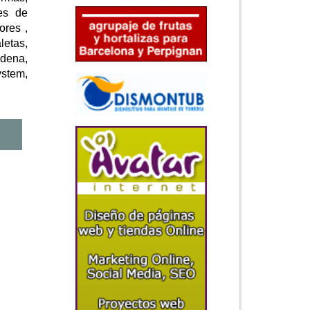
res de
ores ,
letas,
adena,
ystem,