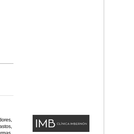
ores,
astos,
ormas,