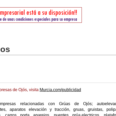
los
resas de Ojós, visita
Murcia.com/publicidad
mpresas relacionadas con Grúas de Ojós; autoelevad
ntes, aparatos elevación y tracción, gruas, gruistas, polip
, carros porta aparejos, puentes grúa,electricos, plataf