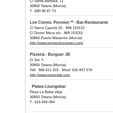
C/ Santa Bárbara, 21
30850 Totana (Murcia)
T.: 680 96 87 73
Los Cisnes. Pension ** - Bar-Restaurante
C/ Sierra Cazorla 20 - 968 153122
C/ Doctor Meca s/n - 968 153252
30860 Puerto Mazarrón (Murcia)
http://www.pensionloscisnes.com/
Pizzeria - Burguer JB
C/ Sol, 3
30850 Totana (Murcia)
Telf.: 968 421 203 · Móvil: 620 837 576
http://www.pizzeriajb.com
Platea Loungebar
Plaza La Balsa Vieja
30850 Totana (Murcia)
T.: 618 494 084