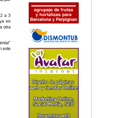
 2 a 3
 ya en
a otra
ental"
n este