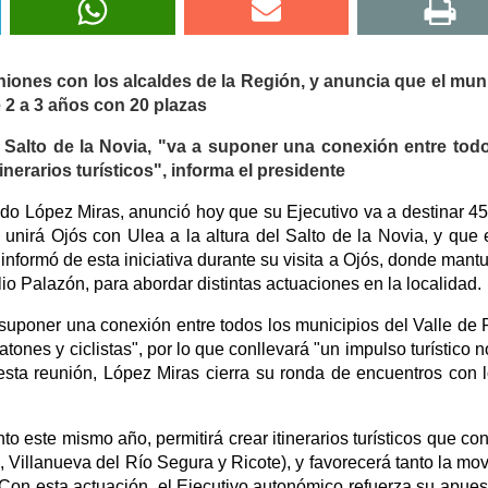
niones con los alcaldes de la Región, y anuncia que el mun
e 2 a 3 años con 20 plazas
el Salto de la Novia, "va a suponer una conexión entre tod
inerarios turísticos", informa el presidente
ndo López Miras, anunció hoy que su Ejecutivo va a destinar 4
unirá Ojós con Ulea a la altura del Salto de la Novia, y que 
 informó de esta iniciativa durante su visita a Ojós, donde mant
io Palazón, para abordar distintas actuaciones en la localidad.
suponer una conexión entre todos los municipios del Valle de 
peatones y ciclistas", por lo que conllevará "un impulso turístico 
esta reunión, López Miras cierra su ronda de encuentros con 
to este mismo año, permitirá crear itinerarios turísticos que co
, Villanueva del Río Segura y Ricote), y favorecerá tanto la mov
 Con esta actuación, el Ejecutivo autonómico refuerza su apues