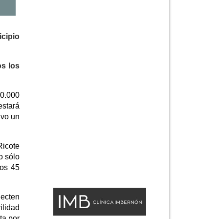
icipio
os los
50.000
estará
uvo un
Ricote
no sólo
los 45
necten
ilidad
ta por