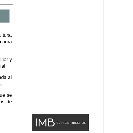
ltura,
ncarna
liar y
ial.
ada al
.
que se
hos de