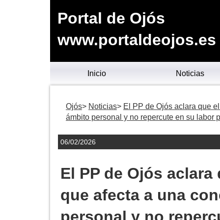
Portal de Ojós
www.portaldeojos.es
Inicio
Noticias
Ojós
Noticias
El PP de Ojós aclara que el
ámbito personal y no repercute en su labor 
06/02/2026
El PP de Ojós aclara 
que afecta a una con
personal y no reperc