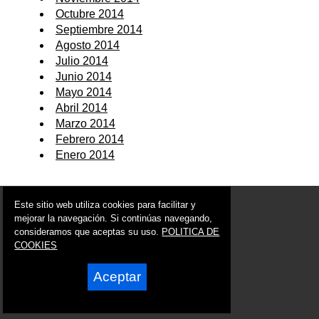
Octubre 2014
Septiembre 2014
Agosto 2014
Julio 2014
Junio 2014
Mayo 2014
Abril 2014
Marzo 2014
Febrero 2014
Enero 2014
© 2006 - 2026 Portal de Ojós Noticias
Este sitio web utiliza cookies para facilitar y
info@portaldeojos.es
mejorar la navegación. Si continúas navegando,
consideramos que aceptas su uso.
POLITICA DE
Síguenos en:
COOKIES
Aceptar