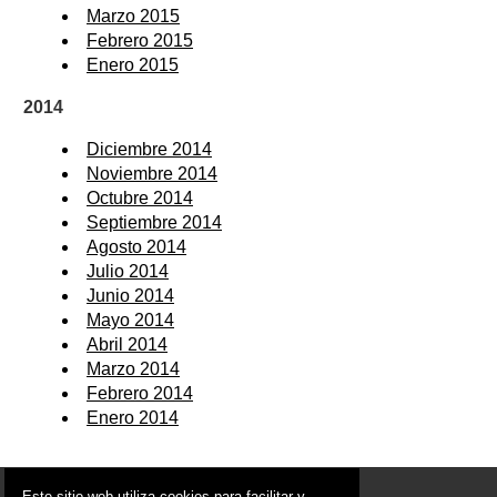
Marzo 2015
Febrero 2015
Enero 2015
2014
Diciembre 2014
Noviembre 2014
Octubre 2014
Septiembre 2014
Agosto 2014
Julio 2014
Junio 2014
Mayo 2014
Abril 2014
Marzo 2014
Febrero 2014
Enero 2014
© 2006 - 2026 Portal de Ojós Noticias
Este sitio web utiliza cookies para facilitar y