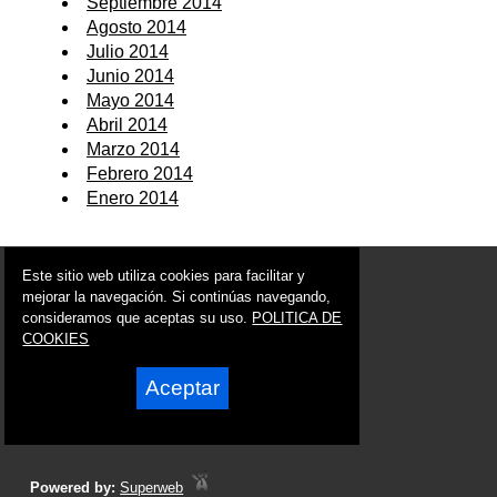
Septiembre 2014
Agosto 2014
Julio 2014
Junio 2014
Mayo 2014
Abril 2014
Marzo 2014
Febrero 2014
Enero 2014
© 2006 - 2026 Portal de Ojós Noticias
Este sitio web utiliza cookies para facilitar y
info@portaldeojos.es
mejorar la navegación. Si continúas navegando,
consideramos que aceptas su uso.
POLITICA DE
Síguenos en:
COOKIES
Aceptar
Powered by:
Superweb