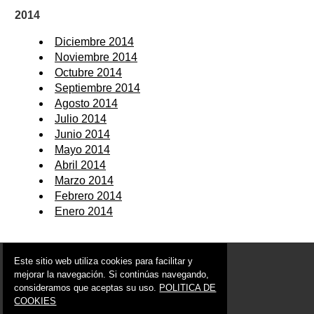
2014
Diciembre 2014
Noviembre 2014
Octubre 2014
Septiembre 2014
Agosto 2014
Julio 2014
Junio 2014
Mayo 2014
Abril 2014
Marzo 2014
Febrero 2014
Enero 2014
© 2006 - 2026 Portal de Ojós Noticias
Este sitio web utiliza cookies para facilitar y
info@portaldeojos.es
mejorar la navegación. Si continúas navegando,
consideramos que aceptas su uso.
POLITICA DE
Síguenos en:
COOKIES